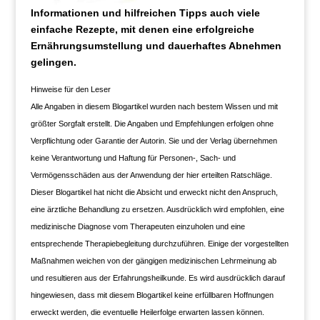
Informationen und hilfreichen Tipps auch viele
einfache Rezepte, mit denen eine erfolgreiche
Ernährungsumstellung und dauerhaftes Abnehmen
gelingen.
Hinweise für den Leser
Alle Angaben in diesem Blogartikel wurden nach bestem Wissen und mit
größter Sorgfalt erstellt. Die Angaben und Empfehlungen erfolgen ohne
Verpflichtung oder Garantie der Autorin. Sie und der Verlag übernehmen
keine Verantwortung und Haftung für Personen-, Sach- und
Vermögensschäden aus der Anwendung der hier erteilten Ratschläge.
Dieser Blogartikel hat nicht die Absicht und erweckt nicht den Anspruch,
eine ärztliche Behandlung zu ersetzen. Ausdrücklich wird empfohlen, eine
medizinische Diagnose vom Therapeuten einzuholen und eine
entsprechende Therapiebegleitung durchzuführen. Einige der vorgestellten
Maßnahmen weichen von der gängigen medizinischen Lehrmeinung ab
und resultieren aus der Erfahrungsheilkunde. Es wird ausdrücklich darauf
hingewiesen, dass mit diesem Blogartikel keine erfüllbaren Hoffnungen
erweckt werden, die eventuelle Heilerfolge erwarten lassen können.